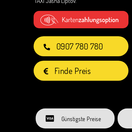
TAXI Jasná Liptov.
0907 780 780
Finde Preis
Günstigste Preise