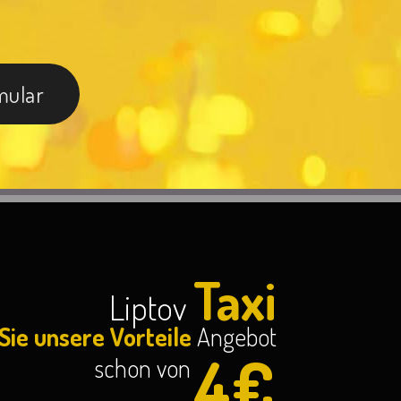
mular
Taxi
Liptov
Sie unsere Vorteile
Angebot
4€
schon von