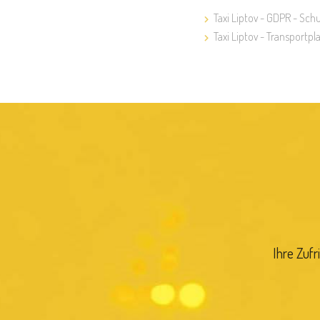
Taxi Liptov - GDPR - Sc
Taxi Liptov - Transportpl
Ihre Zuf